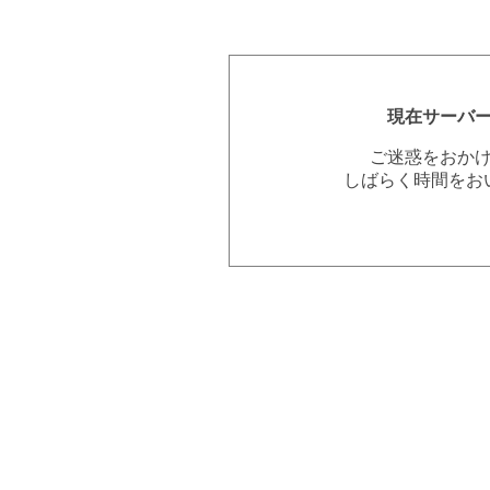
現在サーバ
ご迷惑をおか
しばらく時間をお