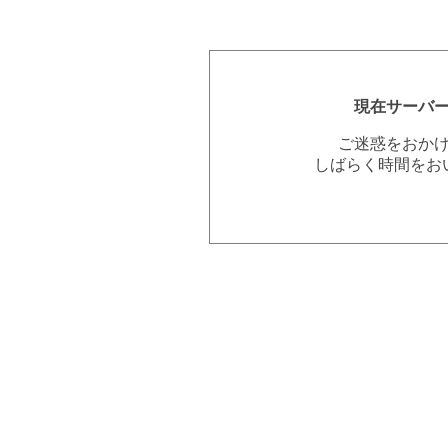
現在サーバ
ご迷惑をおか
しばらく時間をお