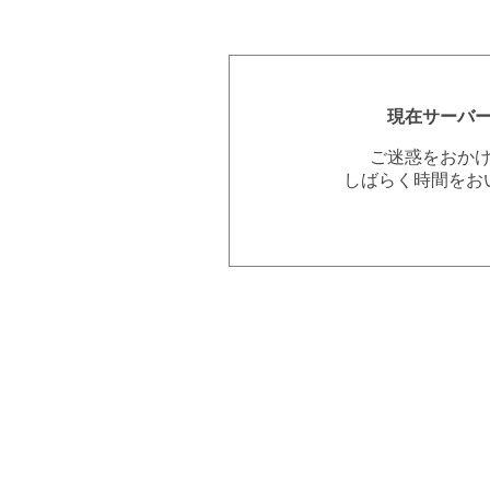
現在サーバ
ご迷惑をおか
しばらく時間をお