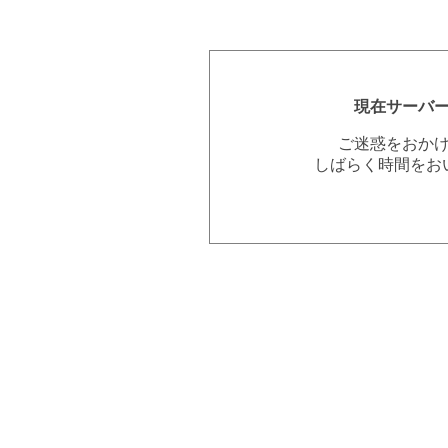
現在サーバ
ご迷惑をおか
しばらく時間をお