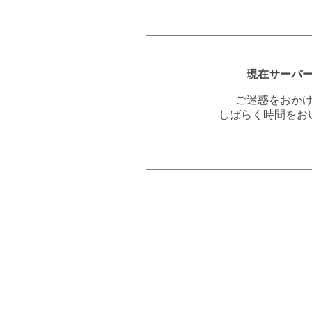
現在サーバ
ご迷惑をおか
しばらく時間をお