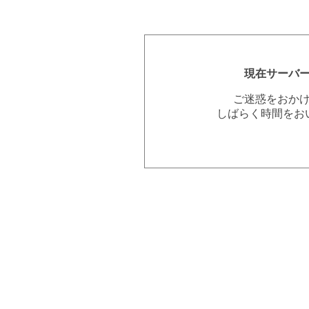
現在サーバ
ご迷惑をおか
しばらく時間をお