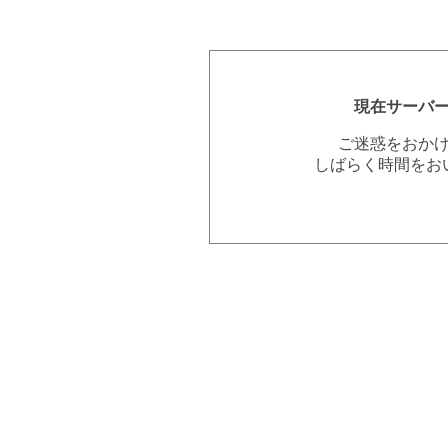
現在サーバ
ご迷惑をおか
しばらく時間をお