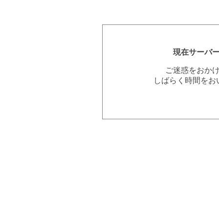
現在サーバ
ご迷惑をおか
しばらく時間をお