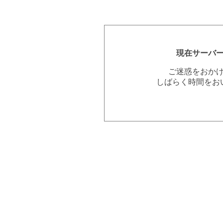
現在サーバ
ご迷惑をおか
しばらく時間をお