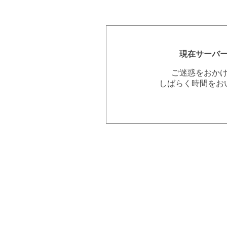
現在サーバ
ご迷惑をおか
しばらく時間をお