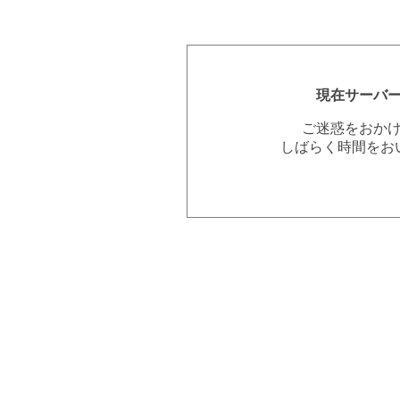
現在サーバ
ご迷惑をおか
しばらく時間をお