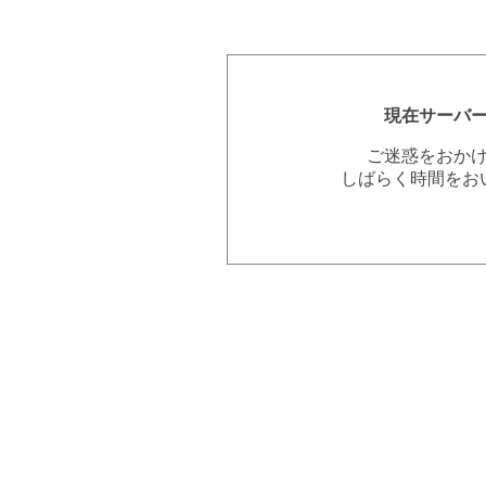
現在サーバ
ご迷惑をおか
しばらく時間をお