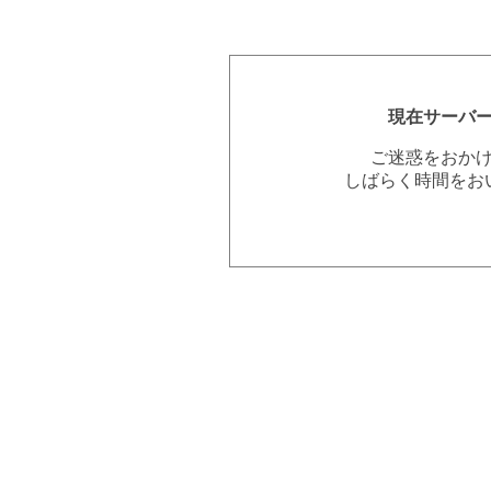
現在サーバ
ご迷惑をおか
しばらく時間をお