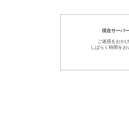
現在サーバ
ご迷惑をおか
しばらく時間をお