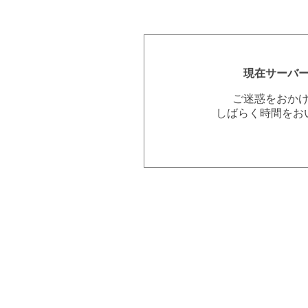
現在サーバ
ご迷惑をおか
しばらく時間をお