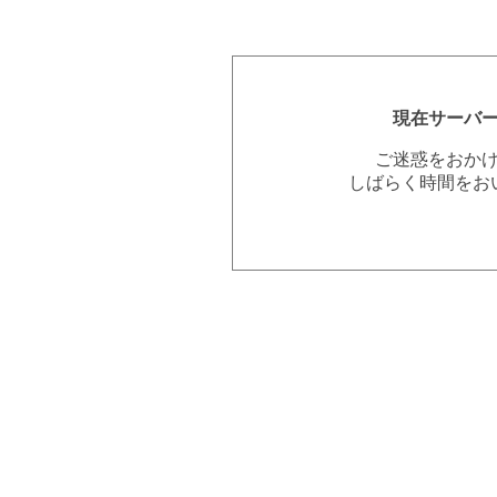
現在サーバ
ご迷惑をおか
しばらく時間をお