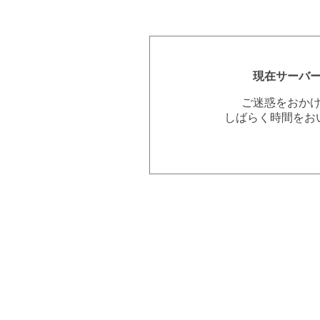
現在サーバ
ご迷惑をおか
しばらく時間をお