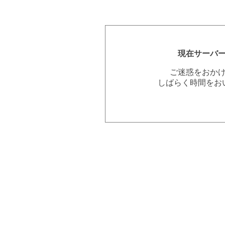
現在サーバ
ご迷惑をおか
しばらく時間をお