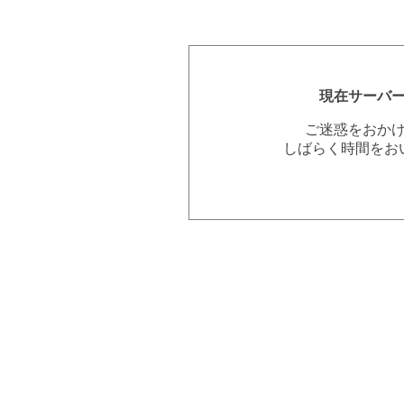
現在サーバ
ご迷惑をおか
しばらく時間をお