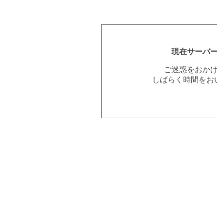
現在サーバ
ご迷惑をおか
しばらく時間をお