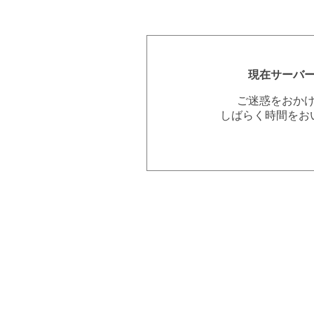
現在サーバ
ご迷惑をおか
しばらく時間をお