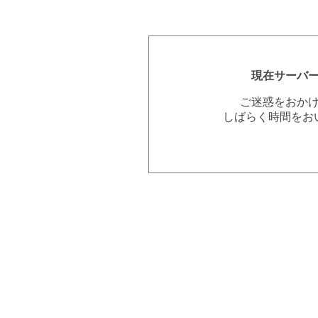
現在サーバ
ご迷惑をおか
しばらく時間をお