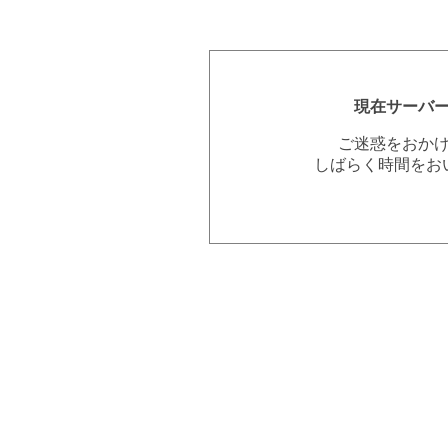
現在サーバ
ご迷惑をおか
しばらく時間をお