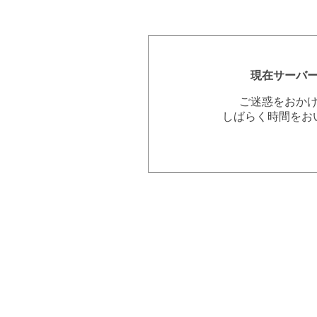
現在サーバ
ご迷惑をおか
しばらく時間をお