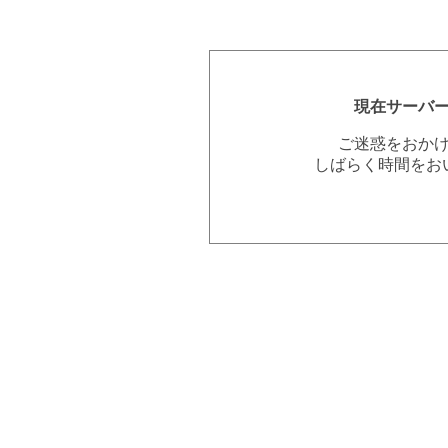
現在サーバ
ご迷惑をおか
しばらく時間をお