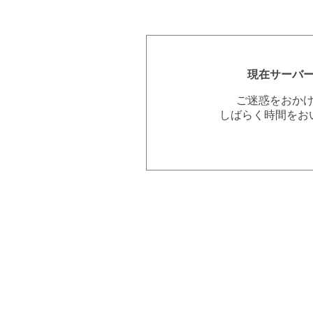
現在サーバ
ご迷惑をおか
しばらく時間をお