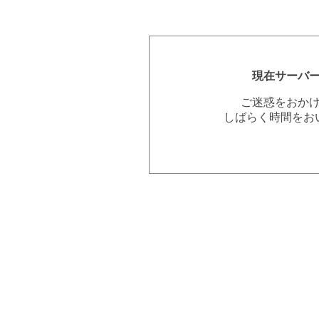
現在サーバ
ご迷惑をおか
しばらく時間をお