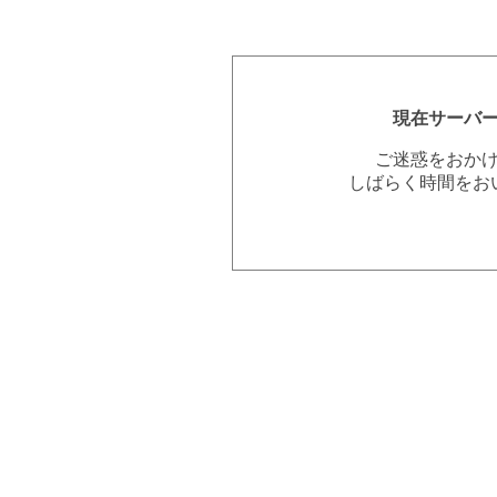
現在サーバ
ご迷惑をおか
しばらく時間をお