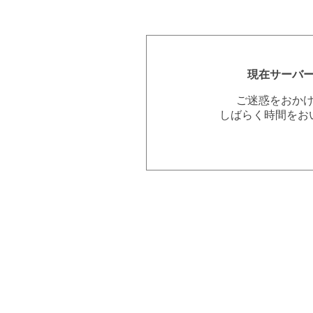
現在サーバ
ご迷惑をおか
しばらく時間をお