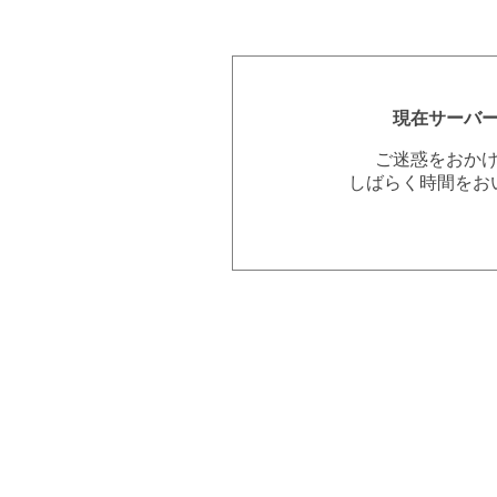
現在サーバ
ご迷惑をおか
しばらく時間をお