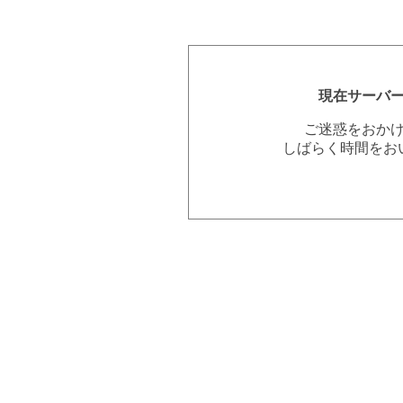
現在サーバ
ご迷惑をおか
しばらく時間をお