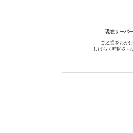
現在サーバ
ご迷惑をおか
しばらく時間をお