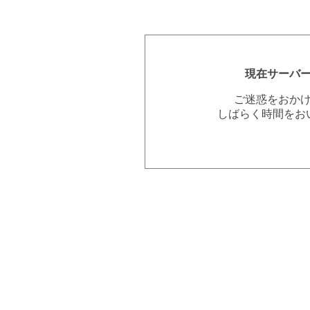
現在サーバ
ご迷惑をおか
しばらく時間をお