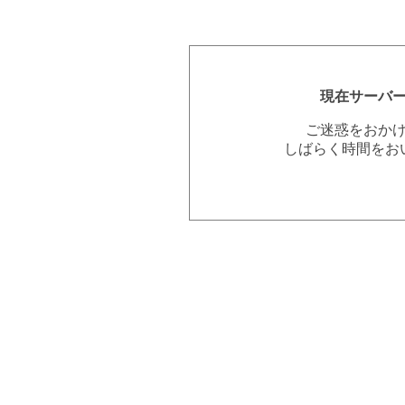
現在サーバ
ご迷惑をおか
しばらく時間をお