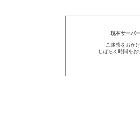
現在サーバ
ご迷惑をおか
しばらく時間をお