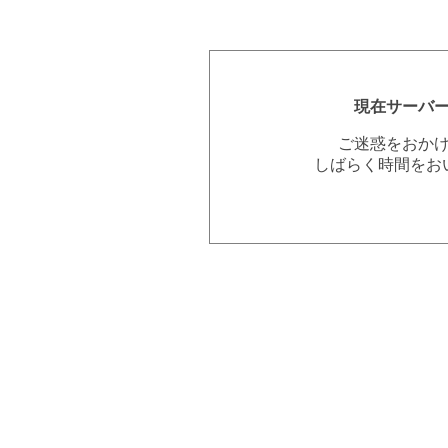
現在サーバ
ご迷惑をおか
しばらく時間をお