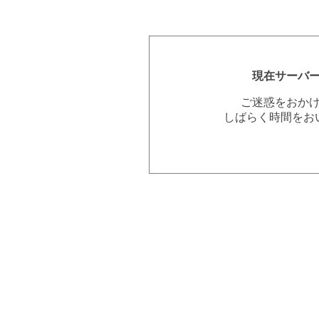
現在サーバ
ご迷惑をおか
しばらく時間をお