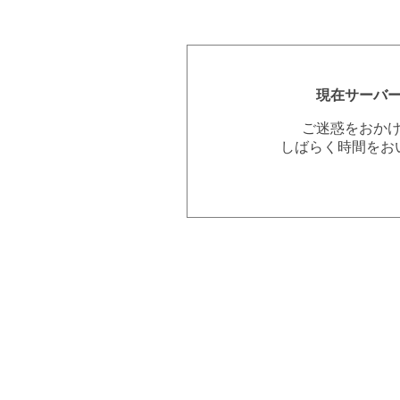
現在サーバ
ご迷惑をおか
しばらく時間をお