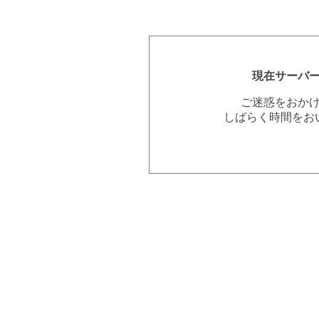
現在サーバ
ご迷惑をおか
しばらく時間をお