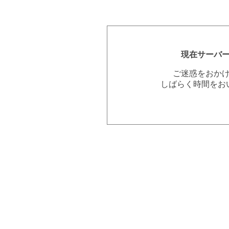
現在サーバ
ご迷惑をおか
しばらく時間をお