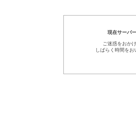
現在サーバ
ご迷惑をおか
しばらく時間をお