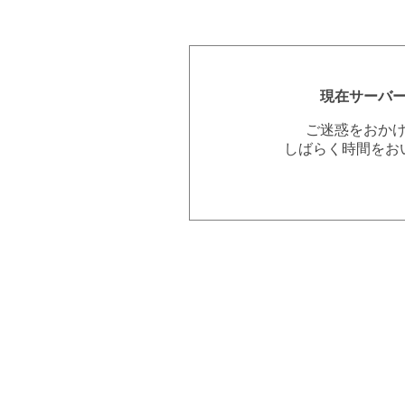
現在サーバ
ご迷惑をおか
しばらく時間をお