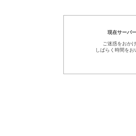
現在サーバ
ご迷惑をおか
しばらく時間をお