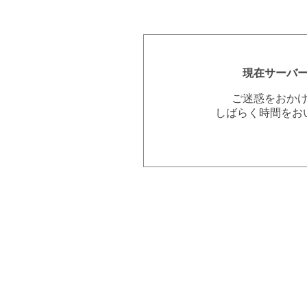
現在サーバ
ご迷惑をおか
しばらく時間をお