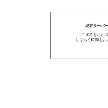
現在サーバ
ご迷惑をおか
しばらく時間をお