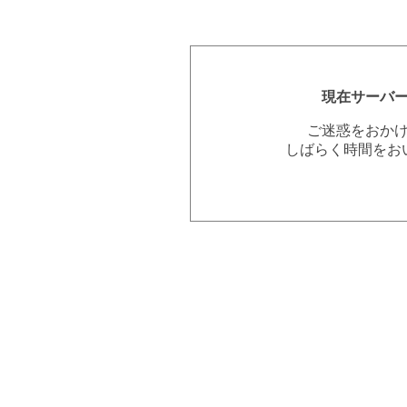
現在サーバ
ご迷惑をおか
しばらく時間をお