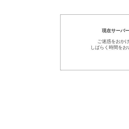
現在サーバ
ご迷惑をおか
しばらく時間をお