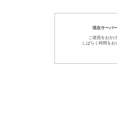
現在サーバ
ご迷惑をおか
しばらく時間をお