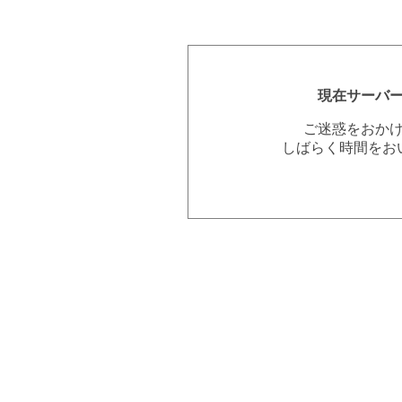
現在サーバ
ご迷惑をおか
しばらく時間をお