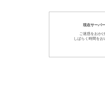
現在サーバ
ご迷惑をおか
しばらく時間をお